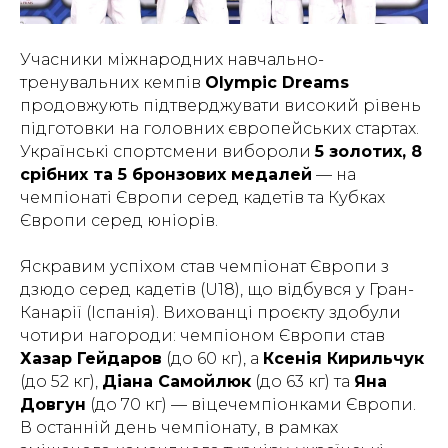
Учасники міжнародних навчально-
тренувальних кемпів
Olympic Dreams
продовжують підтверджувати високий рівень
підготовки на головних європейських стартах.
Українські спортсмени вибороли
5 золотих, 8
срібних та 5 бронзових медалей
— на
чемпіонаті Європи серед кадетів та Кубках
Європи серед юніорів.
Яскравим успіхом став чемпіонат Європи з
дзюдо серед кадетів (U18), що відбувся у Гран-
Канарії (Іспанія). Вихованці проєкту здобули
чотири нагороди: чемпіоном Європи став
Хазар Гейдаров
(до 60 кг), а
Ксенія Кирильчук
(до 52 кг),
Діана Самойлюк
(до 63 кг) та
Яна
Довгун
(до 70 кг) — віцечемпіонками Європи.
В останній день чемпіонату, в рамках