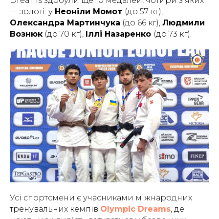
Dreams здобули ще 10 медалей, чотири з яких
— золоті: у
Неоніли Момот
(до 57 кг),
Олександра Мартинчука
(до 66 кг),
Людмили
Вознюк
(до 70 кг),
Іллі Назаренко
(до 73 кг).
Усі спортсмени є учасниками міжнародних
тренувальних кемпів
Olympic Dreams
, де