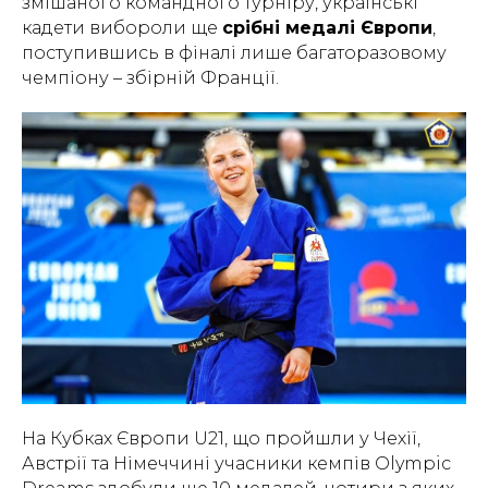
змішаного командного турніру, українські
кадети вибороли ще
срібні медалі Європи
,
поступившись в фіналі лише багаторазовому
чемпіону – збірній Франції.
На Кубках Європи U21, що пройшли у Чехії,
Австрії та Німеччині учасники кемпів Olympic