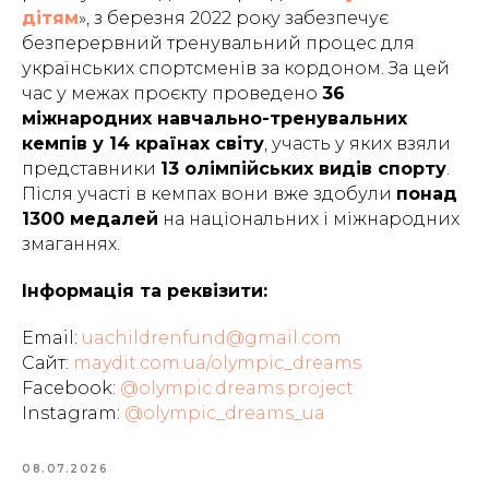
дітям
», з березня 2022 року забезпечує
безперервний тренувальний процес для
українських спортсменів за кордоном. За цей
час у межах проєкту проведено
36
міжнародних навчально-тренувальних
кемпів у 14 країнах світу
, участь у яких взяли
представники
13 олімпійських видів спорту
.
Після участі в кемпах вони вже здобули
понад
1300 медалей
на національних і міжнародних
змаганнях.
Інформація та реквізити:
Email:
uachildrenfund@gmail.com
Сайт:
maydit.com.ua/olympic_dreams
Facebook:
@olympic.dreams.project
Instagram:
@olympic_dreams_ua
08.07.2026